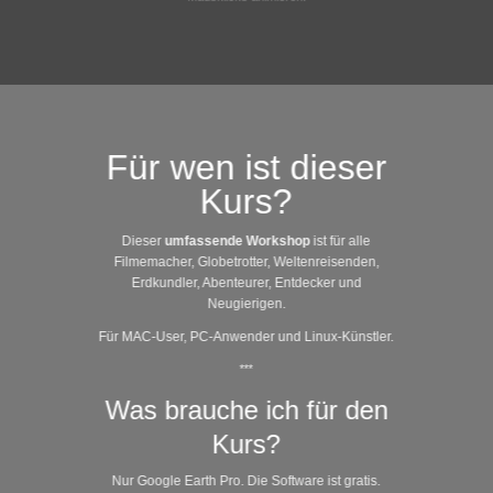
Für wen ist dieser
Kurs?
Dieser
umfassende Workshop
ist für alle
Filmemacher, Globetrotter, Weltenreisenden,
Erdkundler, Abenteurer, Entdecker und
Neugierigen.
Für MAC-User, PC-Anwender und Linux-Künstler.
***
Was brauche ich für den
Kurs?
Nur Google Earth Pro. Die Software ist gratis.