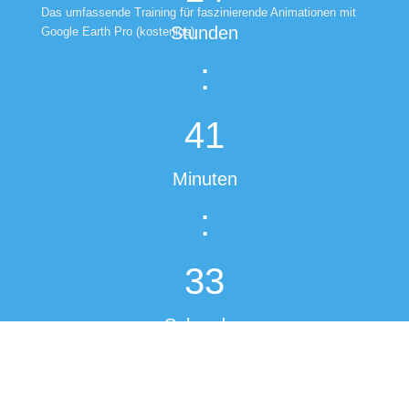
Das umfassende Training für faszinierende Animationen mit
Stunden
Google Earth Pro (kostenlos)
:
41
Minuten
:
32
Sekunden
Powered by
Data443 Evergreen Countdown