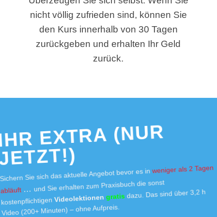
Überzeugen Sie sich selbst. Wenn Sie
nicht völlig zufrieden sind, können Sie
den Kurs innerhalb von 30 Tagen
zurückgeben und erhalten Ihr Geld
zurück.
IHR EXTRA (NUR
JETZT!)
weniger als 2 Tagen
Sichern Sie sich das aktuelle Angebot bevor es in
und Sie erhalten zum Praxisbuch die sonst
…
abläuft
dazu. Das sind über 3,2 h
gratis
Videolektionen
kostenpflichtigen
Video (200+ Minuten) – ohne Aufpreis.