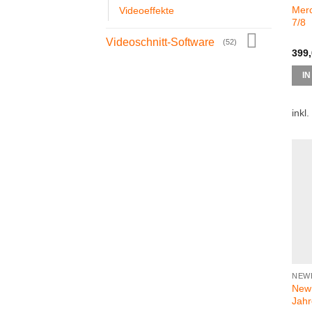
Merc
Videoeffekte
7/8
Videoschnitt-Software
(52)
399
I
inkl
NEW
NewB
Jah