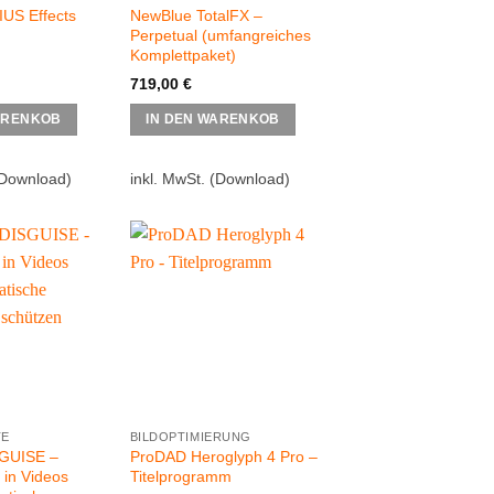
NewBlue TotalFX –
US Effects
Perpetual (umfangreiches
Komplettpaket)
719,00
€
ARENKOB
IN DEN WARENKOB
Download)
inkl. MwSt.
(Download)
TE
BILDOPTIMIERUNG
GUISE –
ProDAD Heroglyph 4 Pro –
 in Videos
Titelprogramm