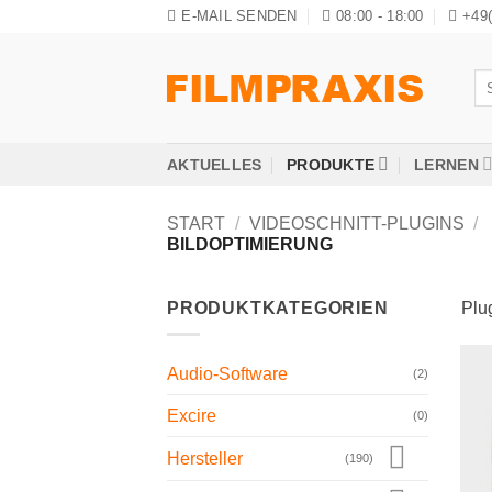
Zum
E-MAIL SENDEN
08:00 - 18:00
+49
Inhalt
springen
Su
na
AKTUELLES
PRODUKTE
LERNEN
START
/
VIDEOSCHNITT-PLUGINS
/
BILDOPTIMIERUNG
PRODUKTKATEGORIEN
Plug
Audio-Software
(2)
Excire
(0)
Hersteller
(190)