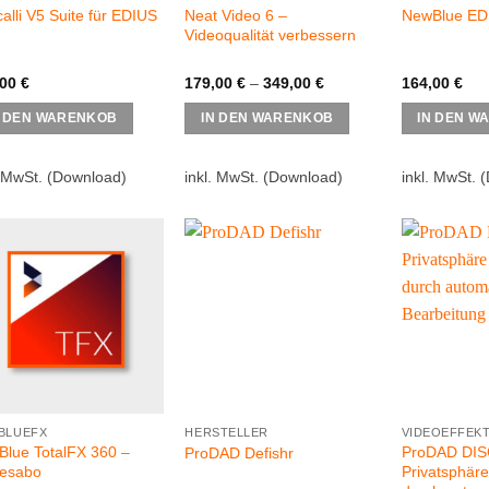
alli V5 Suite für EDIUS
Neat Video 6 –
NewBlue EDI
Videoqualität verbessern
,00
€
179,00
€
–
349,00
€
164,00
€
Dieses
N DEN WARENKOB
IN DEN WARENKOB
IN DEN W
Produkt
weist
. MwSt.
(Download)
inkl. MwSt.
(Download)
inkl. MwSt.
(
mehrere
Varianten
auf.
Die
Optionen
können
auf
der
Produktseite
gewählt
werden
BLUEFX
HERSTELLER
VIDEOEFFEK
lue TotalFX 360 –
ProDAD DIS
ProDAD Defishr
resabo
Privatsphäre