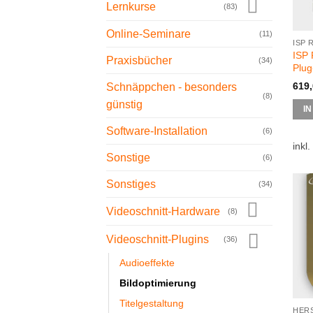
Lernkurse
(83)
Online-Seminare
(11)
ISP
ISP 
Praxisbücher
(34)
Plug
619
Schnäppchen - besonders
(8)
günstig
I
Software-Installation
(6)
inkl
Sonstige
(6)
Sonstiges
(34)
Videoschnitt-Hardware
(8)
Videoschnitt-Plugins
(36)
Audioeffekte
Bildoptimierung
Titelgestaltung
HER