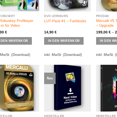
 ROBUSKEY
DVD LERNKURS
PRODAD
Robuskey Profikeyer
Mercalli V5 
LUT-Pack #1 – Farblooks
-in für Video
– Upgrade
,00
€
14,90
€
199,00
€
–
2
N DEN WARENKOB
IN DEN WARENKOB
IN DEN W
. MwSt.
(Download)
inkl. MwSt.
(Download)
inkl. MwSt.
(
Neu
STELLER
HERSTELLER
HERSTELLER