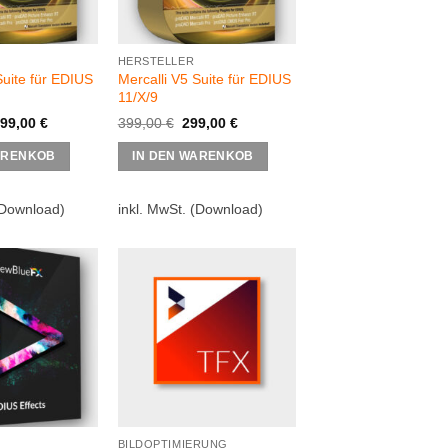
HERSTELLER
Suite für EDIUS
Mercalli V5 Suite für EDIUS
11/X/9
Ursprünglicher
Aktueller
99,00
€
399,00
€
299,00
€
Preis
Preis
Dieses
war:
ist:
ARENKOB
IN DEN WARENKOB
Produkt
399,00 €
299,00 €.
weist
Download)
inkl. MwSt.
(Download)
mehrere
Varianten
auf.
Die
Optionen
können
auf
der
Produktseite
gewählt
werden
BILDOPTIMIERUNG