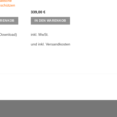
atische
 schützen
339,00
€
ARENKOB
IN DEN WARENKOB
Download)
inkl. MwSt.
und inkl. Versandkosten