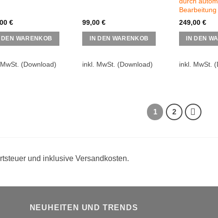
durch autom
Bearbeitung
,00
€
99,00
€
249,00
€
N DEN WARENKOB
IN DEN WARENKOB
IN DEN W
. MwSt.
(Download)
inkl. MwSt.
(Download)
inkl. MwSt.
(
1
2
rtsteuer und inklusive Versandkosten.
NEUHEITEN UND TRENDS