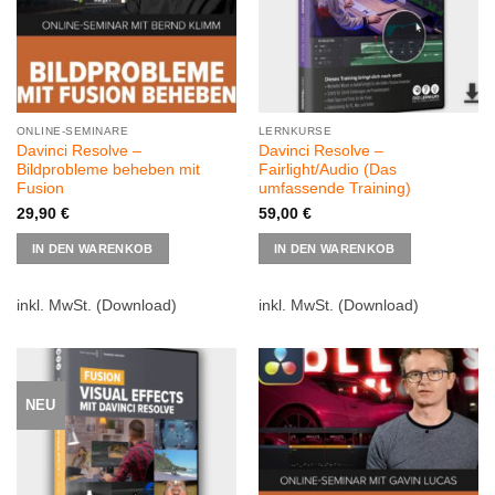
ONLINE-SEMINARE
LERNKURSE
Davinci Resolve –
Davinci Resolve –
Bildprobleme beheben mit
Fairlight/Audio (Das
Fusion
umfassende Training)
29,90
€
59,00
€
Dieses
IN DEN WARENKOB
IN DEN WARENKOB
Produkt
weist
mehrere
inkl. MwSt.
(Download)
inkl. MwSt.
(Download)
Varianten
auf.
Die
Optionen
NEU
können
auf
der
Produktsei