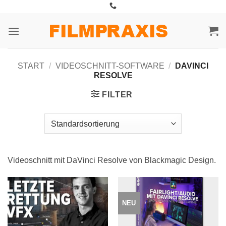
Zum
Inhalt
springen
START
/
VIDEOSCHNITT-SOFTWARE
/
DAVINCI
RESOLVE
FILTER
Videoschnitt mit DaVinci Resolve von Blackmagic Design.
NEU