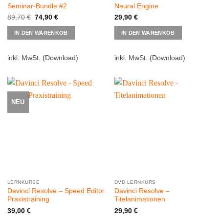
Seminar-Bundle #2
Neural Engine
Ursprünglicher
Aktueller
89,70
€
74,90
€
29,90
€
Preis
Preis
war:
ist:
IN DEN WARENKOB
IN DEN WARENKOB
89,70 €
74,90 €.
inkl. MwSt.
(Download)
inkl. MwSt.
(Download)
NEU
LERNKURSE
DVD LERNKURS
Davinci Resolve – Speed Editor
Davinci Resolve –
Praxistraining
Titelanimationen
39,00
€
29,90
€
Dieses