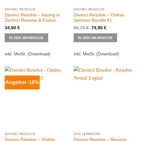
DAVINCI RESOLVE
DAVINCI RESOLVE
Davinci Resolve – Keying in
Davinci Resolve – Online-
DaVinci Resolve & Fusion
Seminar-Bundle #1
Ursprünglicher
Aktueller
34,90
€
89,70
€
74,90
€
Preis
Preis
war:
ist:
IN DEN WARENKOB
IN DEN WARENKOB
89,70 €
74,90 €.
inkl. MwSt.
(Download)
inkl. MwSt.
(Download)
Angebot -16%
DAVINCI RESOLVE
DVD LERNKURS
Davinci Resolve – Online-
Davinci Resolve – Resolve