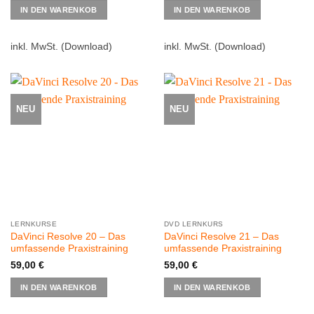
IN DEN WARENKOB
IN DEN WARENKOB
Produkt
weist
mehrere
inkl. MwSt.
(Download)
inkl. MwSt.
(Download)
Varianten
auf.
Die
Optionen
NEU
NEU
können
auf
der
Produktseite
gewählt
werden
LERNKURSE
DVD LERNKURS
DaVinci Resolve 20 – Das
DaVinci Resolve 21 – Das
umfassende Praxistraining
umfassende Praxistraining
59,00
€
59,00
€
IN DEN WARENKOB
IN DEN WARENKOB