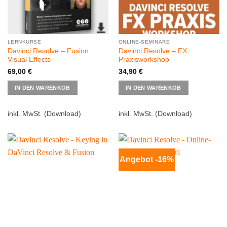
gewählt
werden
LERNKURSE
ONLINE-SEMINARE
Davinci Resolve – Fusion
Davinci Resolve – FX
Visual Effects
Praxisworkshop
69,00
€
34,90
€
Dieses
IN DEN WARENKOB
IN DEN WARENKOB
Produkt
weist
mehrere
inkl. MwSt.
(Download)
inkl. MwSt.
(Download)
Varianten
auf.
Die
Optionen
Angebot -16%
können
auf
der
Produktseite
gewählt
werden