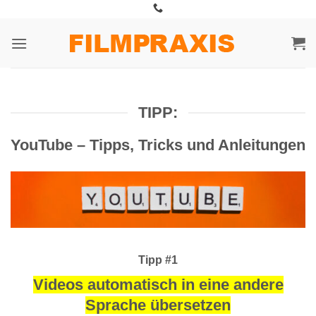
Zum
Inhalt
springen
TIPP:
YouTube – Tipps, Tricks und Anleitungen
Tipp #1
Videos automatisch in eine andere
Sprache übersetzen