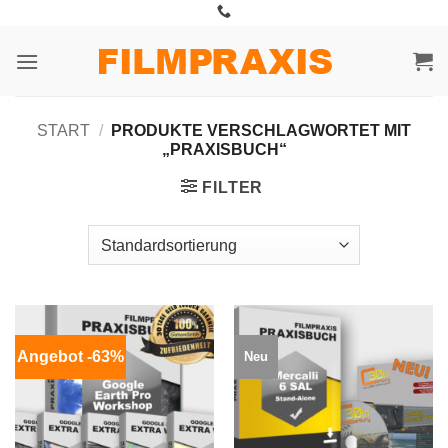
Zum
Inhalt
springen
START
/
PRODUKTE VERSCHLAGWORTET MIT
„PRAXISBUCH“
FILTER
Angebot -63%
Neu