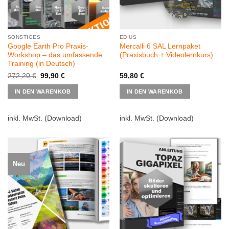
SONSTIGES
EDIUS
Google Earth Pro Praxis-
Mercalli 6 SAL Lernpaket
Workshop – das umfassende
(Praxisbuch + Videolernkurs)
Training (in Deutsch)
Ursprünglicher
Aktueller
272,20
€
99,90
€
59,80
€
Preis
Preis
war:
ist:
IN DEN WARENKOB
IN DEN WARENKOB
272,20 €
99,90 €.
inkl. MwSt.
(Download)
inkl. MwSt.
(Download)
Neu