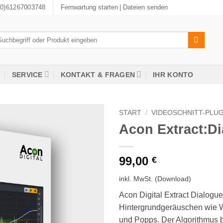
(0)61267003748
Fernwartung starten
| Dateien senden
chen
ch:
SERVICE
KONTAKT & FRAGEN
IHR KONTO
START
/
VIDEOSCHNITT-PLUG
Acon Extract:D
99,00
€
inkl. MwSt.
(Download)
Acon Digital Extract Dialogu
Hintergrundgeräuschen wie W
und Popps. Der Algorithmus b