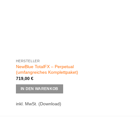
HERSTELLER
AUDIOEFFEKTE
NewBlue TotalFX – Perpetual
DeVerberate 3 Upgr
(umfangreiches Komplettpaket)
719,00
€
49,00
€
IN DEN WARENKOB
IN DEN WARENKO
inkl. MwSt.
(Download)
inkl. MwSt.
(Downloa