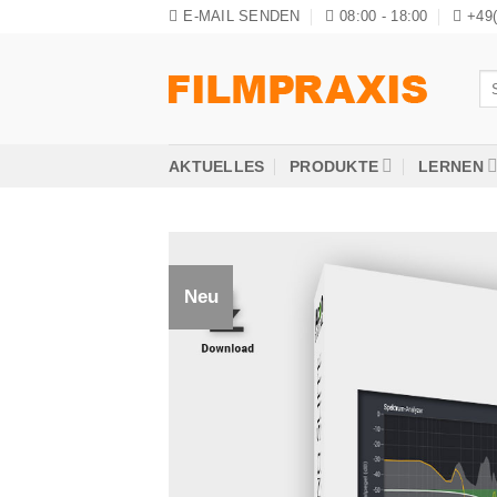
Zum
E-MAIL SENDEN
08:00 - 18:00
+49
Inhalt
springen
Su
na
AKTUELLES
PRODUKTE
LERNEN
Neu