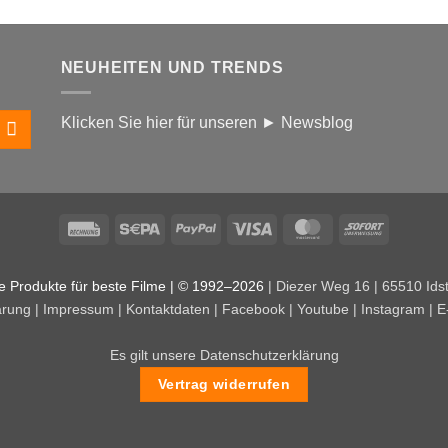
NEUHEITEN UND TRENDS
Klicken Sie hier für unseren ► Newsblog
Rechung
Sepa
PayPal
Visa
MasterCard
Sofort
te Produkte für beste Filme | © 1992–2026
| Diezer Weg 16 | 65510 Idst
ärung
|
Impressum
|
Kontaktdaten
|
Facebook
|
Youtube
|
Instagram
|
E
Es gilt unsere Datenschutzerklärung
Vertrag widerrufen