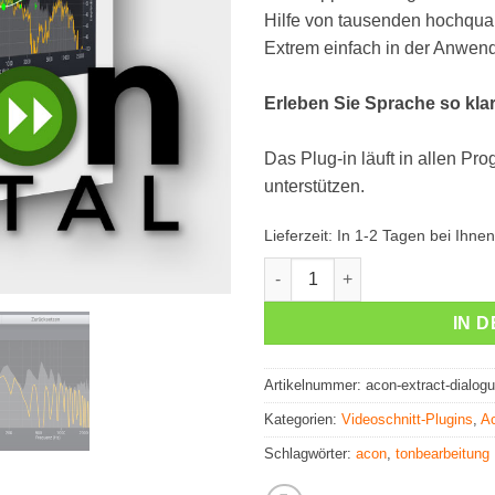
Hilfe von tausenden hochqual
Extrem einfach in der Anwen
Erleben Sie Sprache so klar
Das Plug-in läuft in allen P
unterstützen.
Lieferzeit:
In 1-2 Tagen bei Ihnen
Acon Extract:Dialogue Menge
IN 
Artikelnummer:
acon-extract-dialog
Kategorien:
Videoschnitt-Plugins
,
Ac
Schlagwörter:
acon
,
tonbearbeitung