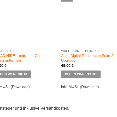
OEFFEKTE
VIDEOSCHNITT-PLUGINS
AD HIDE – störende Objekte
Acon Digital Restoration Suite 2 –
ach entfernen
Upgrade
,00
€
49,00
€
 DEN WARENKOB
IN DEN WARENKOB
 MwSt.
(Download)
inkl. MwSt.
(Download)
rtsteuer und inklusive Versandkosten.