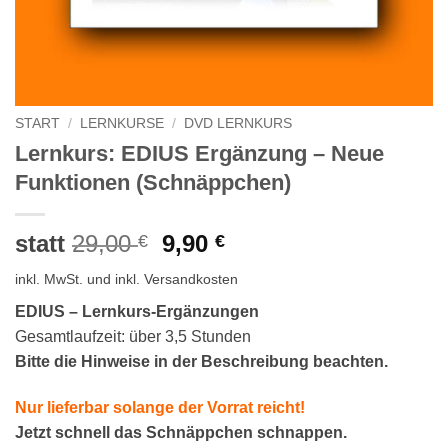
START
/
LERNKURSE
/
DVD LERNKURS
Lernkurs: EDIUS Ergänzung – Neue
Funktionen (Schnäppchen)
Ursprünglicher
Aktueller
statt
29,00
9,90
€
€
Preis
Preis
inkl. MwSt.
und inkl. Versandkosten
war:
ist:
29,00 €
9,90 €.
EDIUS – Lernkurs-Ergänzungen
Gesamtlaufzeit: über 3,5 Stunden
Bitte die Hinweise in der Beschreibung beachten.
Nur lieferbar solange der Vorrat reicht!
Jetzt schnell das Schnäppchen schnappen.