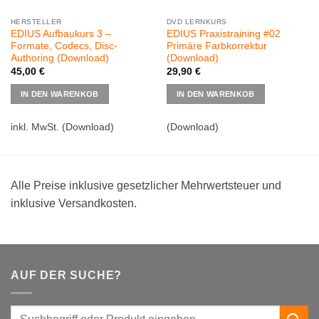
HERSTELLER
DVD LERNKURS
EDIUS Aufbaukurs 3 –
EDIUS Praxistraining #02
Formate, Codecs, Disc-
Primäre Farbkorrektur
Authoring (Download)
(Download)
45,00
€
29,90
€
IN DEN WARENKOB
IN DEN WARENKOB
inkl. MwSt.
(Download)
(Download)
Alle Preise inklusive gesetzlicher Mehrwertsteuer und
inklusive Versandkosten.
AUF DER SUCHE?