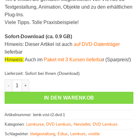
Textgestaltung, Animation, Objekte und zu den erhältlichen
Plug-Ins.
Viele Tipps. Tolle Praxisbeispiele!
Sofort-Download (ca. 0.9 GB)
Hinweis: Dieser Artikel ist auch
auf DVD-Datenträger
lieferbar
Hinweis:
Auch im
Paket mit 3 Kursen lieferba
r (Sparpreis!)
Lieferzeit:
Sofort bei Ihnen (Download)
VisTitle Lernkurs Teil 2 (Download) Menge
IN DEN WARENKOB
Artikelnummer:
lernk-vist-t2-dvd-1
Kategorien:
Lernkurse
,
DVD Lernkurs
,
Hersteller
,
DVD Lernkurs
Schlagwörter:
titelgestaltung
,
Edius
,
Lernkurs
,
vistitle