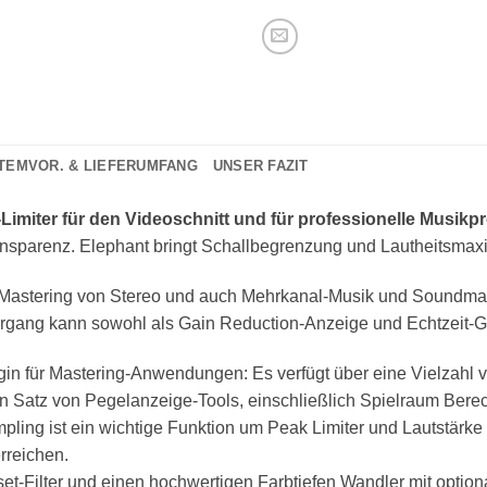
TEMVOR. & LIEFERUMFANG
UNSER FAZIT
Limiter für den Videoschnitt und für professionelle Musikp
ansparenz
. Elephant bringt Schallbegrenzung und Lautheitsma
Mastering von Stereo und auch Mehrkanal-Musik
und Soundmate
ang kann sowohl als Gain Reduction-Anzeige und Echtzeit-Graf
ugin für Mastering-Anwendungen: Es verfügt über eine Vielzahl v
 Satz von Pegelanzeige-Tools, einschließlich Spielraum Bere
mpling ist ein wichtige Funktion um Peak Limiter und Lautstär
rreichen.
set-Filter und einen hochwertigen Farbtiefen Wandler mit optio