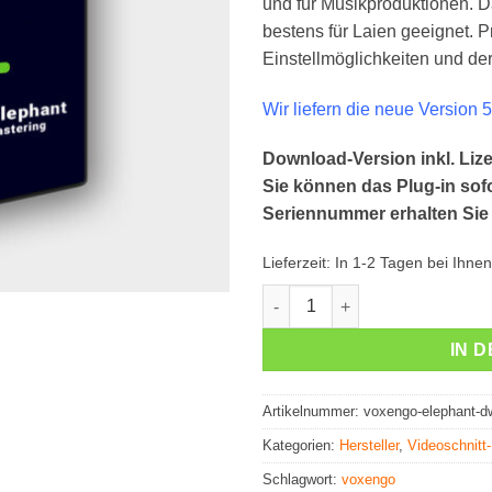
und für Musikproduktionen. D
bestens für Laien geeignet. P
Einstellmöglichkeiten und der
Wir liefern die neue Version 5
Download-Version inkl. Lize
Sie können das Plug-in sofo
Seriennummer erhalten Sie 
Lieferzeit:
In 1-2 Tagen bei Ihnen
Voxengo Elephant V5 - Audiofi
IN 
Artikelnummer:
voxengo-elephant-d
Kategorien:
Hersteller
,
Videoschnitt
Schlagwort:
voxengo