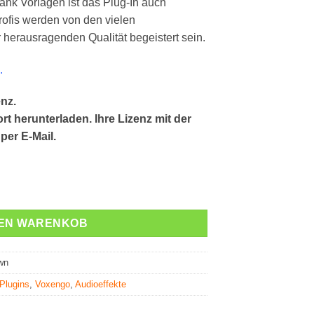
ank Vorlagen ist das Plug-In auch
rofis werden von den vielen
 herausragenden Qualität begeistert sein.
.
nz.
rt herunterladen. Ihre Lizenz mit der
per E-Mail.
lter Mastering Menge
DEN WARENKOB
wn
-Plugins
,
Voxengo
,
Audioeffekte