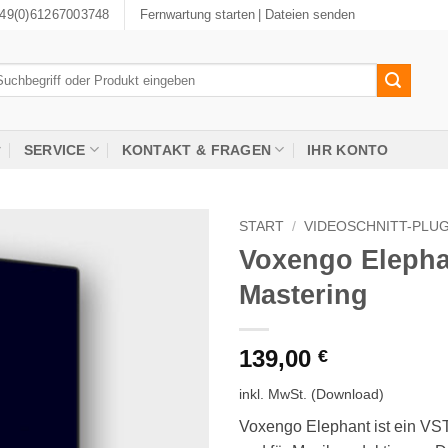
49(0)61267003748
Fernwartung starten
| Dateien senden
chen
ch:
SERVICE
KONTAKT & FRAGEN
IHR KONTO
START
/
VIDEOSCHNITT-PLUG
Voxengo Elephan
Mastering
139,00
€
inkl. MwSt.
(Download)
Voxengo Elephant ist ein VST