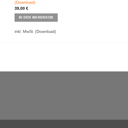
(Download)
Masken und Effekte
39,00
€
45,00
€
IN DEN WARENKOB
IN DEN WARENKO
inkl. MwSt.
(Download)
inkl. MwSt.
(Downloa