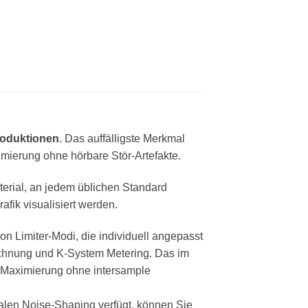
roduktionen
. Das auffälligste Merkmal
ximierung
ohne hörbare Stör-Artefakte.
rial, an jedem üblichen Standard
ik visualisiert werden.
on Limiter-Modi, die individuell angepasst
chnung und K-System Metering. Das im
ke Maximierung ohne intersample
nalen Noise-Shaping verfügt, können Sie