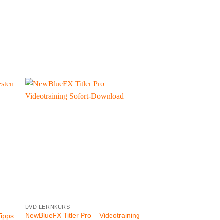
DVD LERNKURS
HERSTELLER
NewBlueFX Titler Pro – Videotraining
EDIUS Aufbaukurs 1 –
Tipps