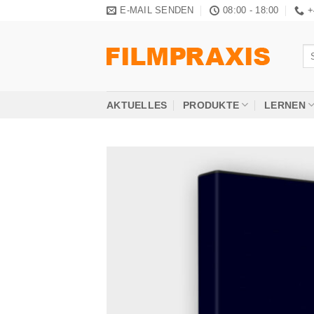
Zum
E-MAIL SENDEN
08:00 - 18:00
+
Inhalt
springen
Su
na
AKTUELLES
PRODUKTE
LERNEN