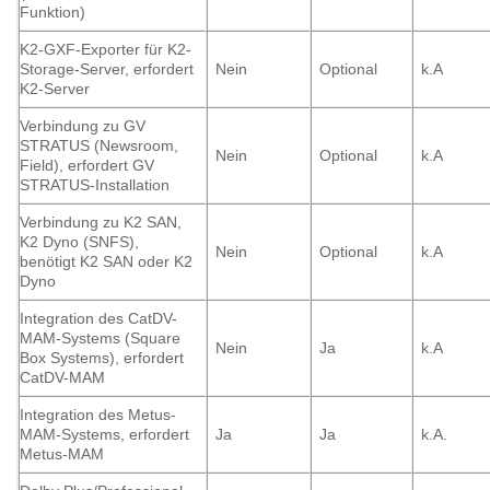
Funktion)
K2-GXF-Exporter für K2-
Storage-Server, erfordert
Nein
Optional
k.A
K2-Server
Verbindung zu GV
STRATUS (Newsroom,
Nein
Optional
k.A
Field), erfordert GV
STRATUS-Installation
Verbindung zu K2 SAN,
K2 Dyno (SNFS),
Nein
Optional
k.A
benötigt K2 SAN oder K2
Dyno
Integration des CatDV-
MAM-Systems (Square
Nein
Ja
k.A
Box Systems), erfordert
CatDV-MAM
Integration des Metus-
MAM-Systems, erfordert
Ja
Ja
k.A.
Metus-MAM