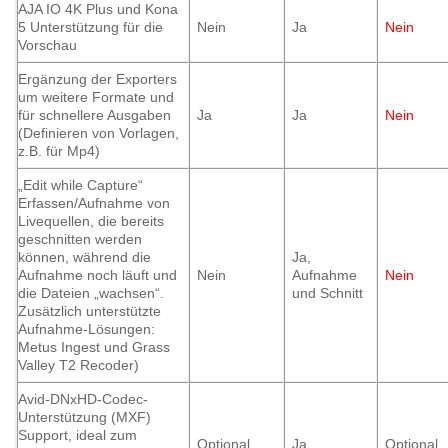
AJA IO 4K Plus und Kona
5 Unterstützung für die
Nein
Ja
Nein
Vorschau
Ergänzung der Exporters
um weitere Formate und
für schnellere Ausgaben
Ja
Ja
Nein
(Definieren von Vorlagen,
z.B. für Mp4)
„Edit while Capture“
Erfassen/Aufnahme von
Livequellen, die bereits
geschnitten werden
können, während die
Ja,
Aufnahme noch läuft und
Nein
Aufnahme
Nein
die Dateien „wachsen“.
und Schnitt
Zusätzlich unterstützte
Aufnahme-Lösungen:
Metus Ingest und Grass
Valley T2 Recoder)
Avid-DNxHD-Codec-
Unterstützung (MXF)
Support, ideal zum
Optional
Ja
Optional