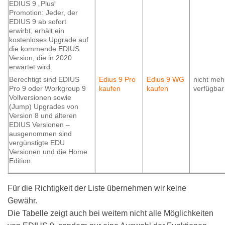
EDIUS 9 „Plus“
Promotion: Jeder, der
EDIUS 9 ab sofort
erwirbt, erhält ein
kostenloses Upgrade auf
die kommende EDIUS
Version, die in 2020
erwartet wird.
Edius 9 Pro
Edius 9 WG
nicht meh
Berechtigt sind EDIUS
kaufen
kaufen
verfügbar
Pro 9 oder Workgroup 9
Vollversionen sowie
(Jump) Upgrades von
Version 8 und älteren
EDIUS Versionen –
ausgenommen sind
vergünstigte EDU
Versionen und die Home
Edition.
Für die Richtigkeit der Liste übernehmen wir keine
Gewähr.
Die Tabelle zeigt auch bei weitem nicht alle Möglichkeiten