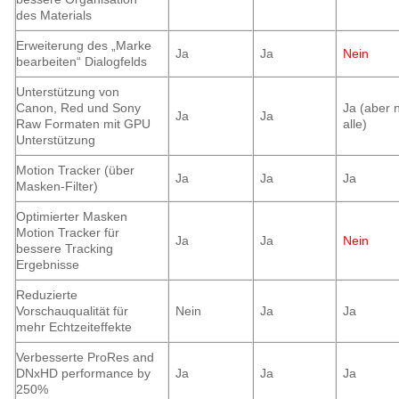
des Materials
Erweiterung des „Marke
Ja
Ja
Nein
bearbeiten“ Dialogfelds
Unterstützung von
Canon, Red und Sony
Ja (aber n
Ja
Ja
Raw Formaten mit GPU
alle)
Unterstützung
Motion Tracker (über
Ja
Ja
Ja
Masken-Filter)
Optimierter Masken
Motion Tracker für
Ja
Ja
Nein
bessere Tracking
Ergebnisse
Reduzierte
Vorschauqualität für
Nein
Ja
Ja
mehr Echtzeiteffekte
Verbesserte ProRes and
DNxHD performance by
Ja
Ja
Ja
250%