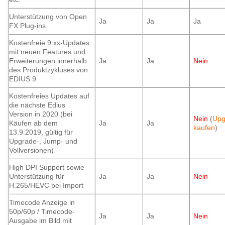
Unterstützung von Open
Ja
Ja
Ja
FX Plug-ins
Kostenfreie 9.xx-Updates
mit neuen Features und
Erweiterungen innerhalb
Ja
Ja
Nein
des Produktzykluses von
EDIUS 9
Kostenfreies Updates auf
die nächste Edius
Version in 2020
(bei
Nein
(
Upg
Käufen ab dem
Ja
Ja
kaufen
)
13.9.2019, gültig für
Upgrade-, Jump- und
Vollversionen)
High DPI Support sowie
Unterstützung für
Ja
Ja
Nein
H.265/HEVC bei Import
Timecode Anzeige in
50p/60p / Timecode-
Ja
Ja
Nein
Ausgabe im Bild mit