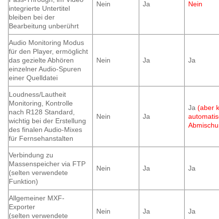
Nein
Ja
Nein
integrierte Untertitel
bleiben bei der
Bearbeitung unberührt
Audio Monitoring Modus
für den Player, ermöglicht
das gezielte Abhören
Nein
Ja
Ja
einzelner Audio-Spuren
einer Quelldatei
Loudness/Lautheit
Monitoring, Kontrolle
Ja
(aber 
nach R128 Standard,
Nein
Ja
automati
wichtig bei der Erstellung
Abmischu
des finalen Audio-Mixes
für Fernsehanstalten
Verbindung zu
Massenspeicher via FTP
Nein
Ja
Ja
(selten verwendete
Funktion)
Allgemeiner MXF-
Exporter
Nein
Ja
Ja
(selten verwendete