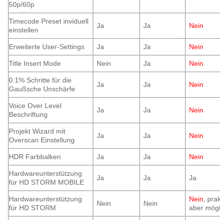
50p/60p
Timecode Preset inviduell
Ja
Ja
Nein
einstellen
Erweiterte User-Settings
Ja
Ja
Nein
Title Insert Mode
Nein
Ja
Nein
0.1% Schritte für die
Ja
Ja
Nein
Gaußsche Unschärfe
Voice Over Level
Ja
Ja
Nein
Beschriftung
Projekt Wizard mit
Ja
Ja
Nein
Overscan Einstellung
HDR Farbbalken
Ja
Ja
Nein
Hardwareunterstützung
Ja
Ja
Ja
für HD STORM MOBILE
Hardwareunterstützung
Nein
, pra
Nein
Nein
für HD STORM
aber mögl