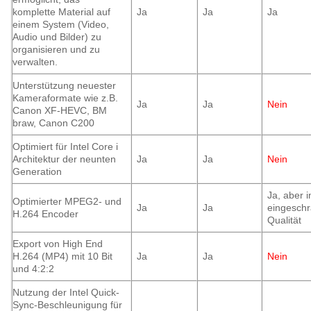
komplette Material auf
Ja
Ja
Ja
einem System (Video,
Audio und Bilder) zu
organisieren und zu
verwalten.
Unterstützung neuester
Kameraformate wie z.B.
Ja
Ja
Nein
Canon XF-HEVC, BM
braw, Canon C200
Optimiert für Intel Core i
Architektur der neunten
Ja
Ja
Nein
Generation
Ja, aber i
Optimierter MPEG2- und
Ja
Ja
eingeschr
H.264 Encoder
Qualität
Export von High End
H.264 (MP4) mit 10 Bit
Ja
Ja
Nein
und 4:2:2
Nutzung der Intel Quick-
Sync-Beschleunigung für