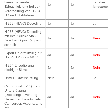
beeindruckende
Ja, aber
Ja
Ja
Echtzeitleistung bei der
langsame
Verarbeitung von H.264
HD und 4K-Material.
H.265 (HEVC) Decoding
Ja
Ja
Ja
H.265 (HEVC) Decoding
mit Intel Quick-Sync-
Ja
Ja
Nein
Beschleunigung (super-
schnell)
Export Unterstützung für
Ja
Ja
Nein
H.264/H.265 als MOV
H.264 Encodierung mit
Ja
Ja
Nein
niedriger Bitrate
DNxHR Unterstützung
Nein
Ja
Ja
Canon XF-HEVC (H.265)
Unterstützung
(Decoding) – Achtung:
Ja
Ja
Nein
Verwenden bereits viele
Camcorder, Actionscams
etc.