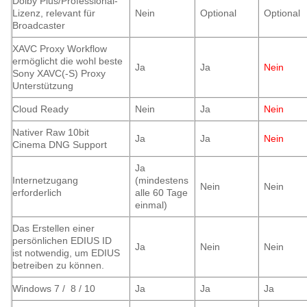
Dolby Plus/Professional-
Lizenz, relevant für
Nein
Optional
Optional
Broadcaster
XAVC Proxy Workflow
ermöglicht die wohl beste
Ja
Ja
Nein
Sony XAVC(-S) Proxy
Unterstützung
Cloud Ready
Nein
Ja
Nein
Nativer Raw 10bit
Ja
Ja
Nein
Cinema DNG Support
Ja
Internetzugang
(mindestens
Nein
Nein
erforderlich
alle 60 Tage
einmal)
Das Erstellen einer
persönlichen EDIUS ID
Ja
Nein
Nein
ist notwendig, um EDIUS
betreiben zu können.
Windows 7 / 8 / 10
Ja
Ja
Ja