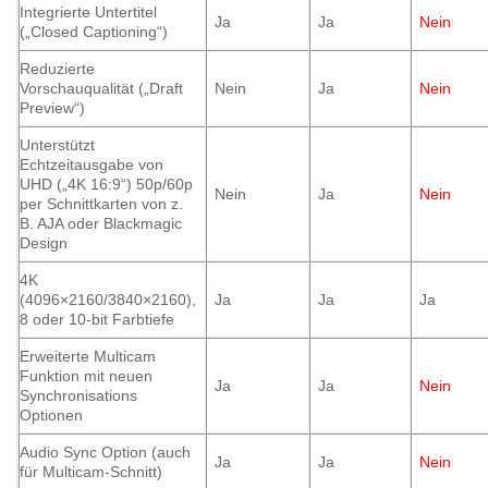
Integrierte Untertitel
Ja
Ja
Nein
(„Closed Captioning“)
Reduzierte
Vorschauqualität („Draft
Nein
Ja
Nein
Preview“)
Unterstützt
Echtzeitausgabe von
UHD („4K 16:9“) 50p/60p
Nein
Ja
Nein
per Schnittkarten von z.
B. AJA oder Blackmagic
Design
4K
(4096×2160/3840×2160),
Ja
Ja
Ja
8 oder 10-bit Farbtiefe
Erweiterte Multicam
Funktion mit neuen
Ja
Ja
Nein
Synchronisations
Optionen
Audio Sync Option (auch
Ja
Ja
Nein
für Multicam-Schnitt)