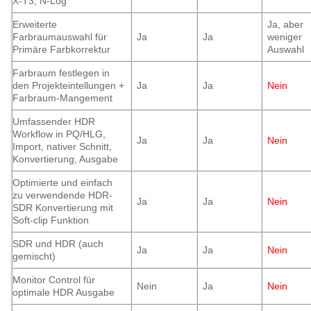
X-T3, N-Log
Erweiterte
Ja, aber
Farbraumauswahl für
Ja
Ja
weniger
Primäre Farbkorrektur
Auswahl
Farbraum festlegen in
den Projekteintellungen +
Ja
Ja
Nein
Farbraum-Mangement
Umfassender HDR
Workflow in PQ/HLG,
Ja
Ja
Nein
Import, nativer Schnitt,
Konvertierung, Ausgabe
Optimierte und einfach
zu verwendende HDR-
Ja
Ja
Nein
SDR Konvertierung mit
Soft-clip Funktion
SDR und HDR (auch
Ja
Ja
Nein
gemischt)
Monitor Control für
Nein
Ja
Nein
optimale HDR Ausgabe