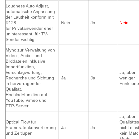
Loudness Auto Adjust,
automatische Anpassung
der Lautheit konform mit
R128
Nein
Ja
Nein
für Privatanwender eher
uninteressant, für TV-
Sender wichtig
Mync zur Verwaltung von
Video-, Audio- und
Bilddateien inklusive
Importfunktion,
Verschlagwortung,
Ja, aber
Recherche und Sichtung
Ja
Ja
weniger
in hervorragender
Funktion
Qualität.
Hochladefunktion auf
YouTube, Vimeo und
FTP-Server.
Ja, aber
Optical Flow für
Qualitäts
Frameratenkonvertierung
Ja
Ja
nicht einst
und Zeitlupen
kein Matc
Mode