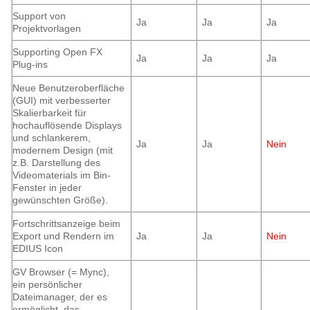
Support von
Ja
Ja
Ja
Projektvorlagen
Supporting Open FX
Ja
Ja
Ja
Plug-ins
Neue Benutzeroberfläche
(GUI) mit verbesserter
Skalierbarkeit für
hochauflösende Displays
und schlankerem,
Ja
Ja
Nein
modernem Design (mit
z.B. Darstellung des
Videomaterials im Bin-
Fenster in jeder
gewünschten Größe).
Fortschrittsanzeige beim
Export und Rendern im
Ja
Ja
Nein
EDIUS Icon
GV Browser (= Mync),
ein persönlicher
Dateimanager, der es
ermöglicht, das