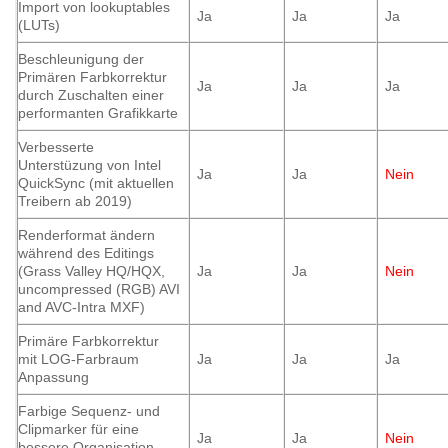
Import von lookuptables
Ja
Ja
Ja
(LUTs)
Beschleunigung der
Primären Farbkorrektur
Ja
Ja
Ja
durch Zuschalten einer
performanten Grafikkarte
Verbesserte
Unterstüzung von Intel
Ja
Ja
Nein
QuickSync (mit aktuellen
Treibern ab 2019)
Renderformat ändern
während des Editings
(Grass Valley HQ/HQX,
Ja
Ja
Nein
uncompressed (RGB) AVI
and AVC-Intra MXF)
Primäre Farbkorrektur
mit LOG-Farbraum
Ja
Ja
Ja
Anpassung
Farbige Sequenz- und
Clipmarker für eine
Ja
Ja
Nein
bessere Organisation