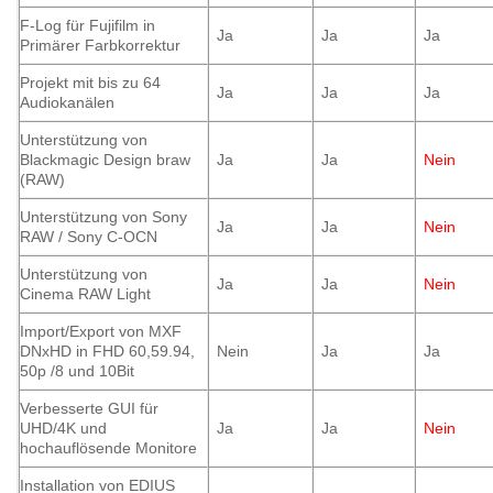
F-Log für Fujifilm in
Ja
Ja
Ja
Primärer Farbkorrektur
Projekt mit bis zu 64
Ja
Ja
Ja
Audiokanälen
Unterstützung von
Blackmagic Design braw
Ja
Ja
Nein
(RAW)
Unterstützung von Sony
Ja
Ja
Nein
RAW / Sony C-OCN
Unterstützung von
Ja
Ja
Nein
Cinema RAW Light
Import/Export von MXF
DNxHD in FHD 60,59.94,
Nein
Ja
Ja
50p /8 und 10Bit
Verbesserte GUI für
UHD/4K und
Ja
Ja
Nein
hochauflösende Monitore
Installation von EDIUS