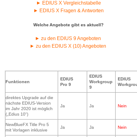
► EDIUS X Vergleichstabelle
► EDIUS X Fragen & Antworten
Welche Angebote gibt es aktuell?
► zu den EDIUS 9 Angeboten
► zu den EDIUS X (10) Angeboten
EDIUS
EDIUS
EDIUS
Funktionen
Workgroup
Workgro
Pro 9
9
direktes Upgrade auf die
nächste EDIUS-Version
Ja
Ja
Nein
im Jahr 2020 ist möglich
(„Edius 10“)
NewBlueFX Title Pro 5
Ja
Ja
Nein
mit Vorlagen inklusive