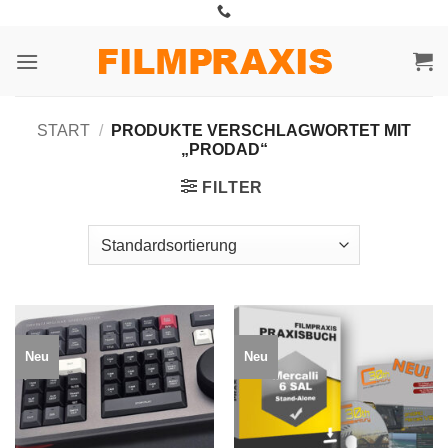
Zum
Inhalt
springen
START
/
PRODUKTE VERSCHLAGWORTET MIT
„PRODAD“
FILTER
Neu
Neu