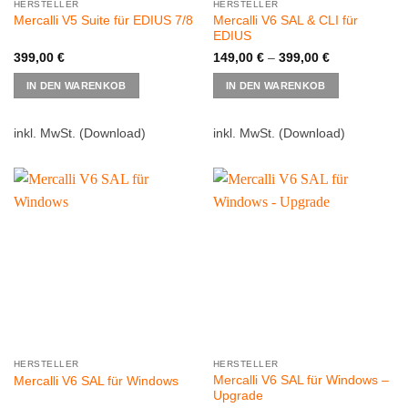
HERSTELLER
HERSTELLER
Mercalli V6 SAL & CLI für
Mercalli V5 Suite für EDIUS 7/8
EDIUS
399,00
€
149,00
€
–
399,00
€
Dieses
IN DEN WARENKOB
IN DEN WARENKOB
Produkt
weist
mehrere
inkl. MwSt.
(Download)
inkl. MwSt.
(Download)
Varianten
auf.
Die
Optionen
können
auf
der
Produktsei
gewählt
werden
HERSTELLER
HERSTELLER
Mercalli V6 SAL für Windows –
Mercalli V6 SAL für Windows
Upgrade