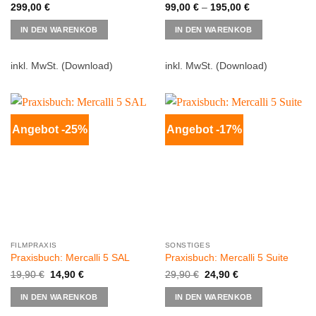
299,00
€
99,00
€
–
195,00
€
Dieses
IN DEN WARENKOB
IN DEN WARENKOB
Produkt
weist
mehrere
inkl. MwSt.
(Download)
inkl. MwSt.
(Download)
Varianten
auf.
Die
Optionen
Angebot -25%
Angebot -17%
können
auf
der
Produktsei
gewählt
werden
FILMPRAXIS
SONSTIGES
Praxisbuch: Mercalli 5 SAL
Praxisbuch: Mercalli 5 Suite
Ursprünglicher
Aktueller
Ursprünglicher
Aktueller
19,90
€
14,90
€
29,90
€
24,90
€
Preis
Preis
Preis
Preis
war:
ist:
war:
ist:
IN DEN WARENKOB
IN DEN WARENKOB
19,90 €
14,90 €.
29,90 €
24,90 €.