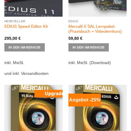
HERSTELLER
EDIUS
Mercalli 6 SAL Lernpaket
EDIUS Speed Editor Kit
(Praxisbuch + Videolernkurs)
295,00
€
59,80
€
IN DEN WARENKOB
IN DEN WARENKOB
inkl. MwSt.
inkl. MwSt.
(Download)
und inkl. Versandkosten
Angebot -25%