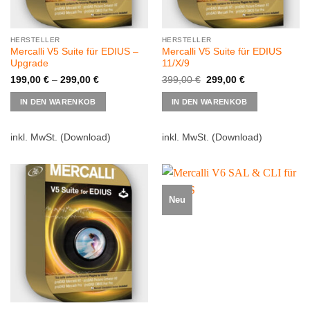
HERSTELLER
HERSTELLER
Mercalli V5 Suite für EDIUS –
Mercalli V5 Suite für EDIUS
Upgrade
11/X/9
Ursprünglicher
Aktueller
199,00
€
–
299,00
€
399,00
€
299,00
€
Preis
Preis
Dieses
war:
ist:
IN DEN WARENKOB
IN DEN WARENKOB
Produkt
399,00 €
299,00 €.
weist
mehrere
inkl. MwSt.
(Download)
inkl. MwSt.
(Download)
Varianten
auf.
Die
Optionen
Neu
können
auf
der
Produktseite
gewählt
werden