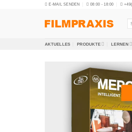
Zum
E-MAIL SENDEN
08:00 - 18:00
+49
Inhalt
springen
Su
na
AKTUELLES
PRODUKTE
LERNEN