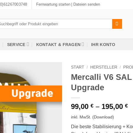
(0)61267003748
Fernwartung starten
| Dateien senden
chen
ch:
SERVICE
KONTAKT & FRAGEN
IHR KONTO
START
/
HERSTELLER
/
PRO
Mercalli V6 SAL
Upgrade
99,00
–
195,00
€
€
inkl. MwSt.
(Download)
Die beste Stabilisierung + Kor