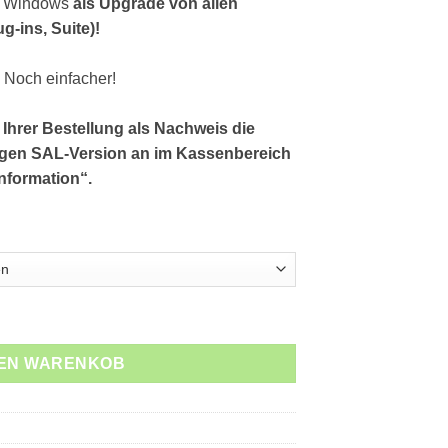
ür Windows
als Upgrade von allen
g-ins, Suite)!
 Noch einfacher!
 Ihrer Bestellung als Nachweis die
igen SAL-Version an im Kassenbereich
Information“.
- Upgrade Menge
DEN WARENKOB