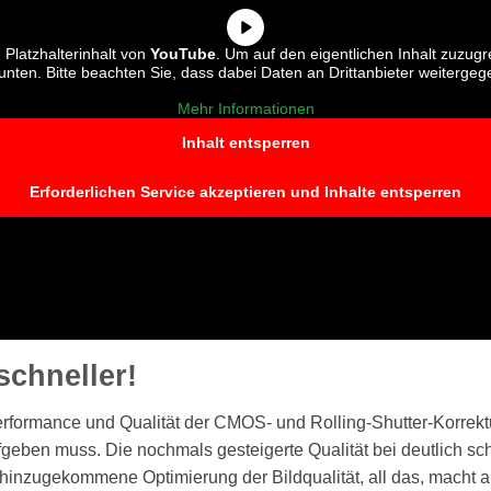
 Platzhalterinhalt von
YouTube
. Um auf den eigentlichen Inhalt zuzugre
 unten. Bitte beachten Sie, dass dabei Daten an Drittanbieter weiterge
Mehr Informationen
Inhalt entsperren
Erforderlichen Service akzeptieren und Inhalte entsperren
 schneller!
erformance und Qualität der CMOS- und Rolling-Shutter-Korrektu
ufgeben muss. Die nochmals gesteigerte Qualität bei deutlich s
inzugekommene Optimierung der Bildqualität, all das, macht 