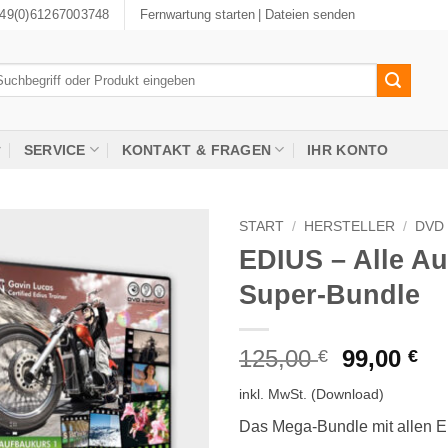
49(0)61267003748
Fernwartung starten
| Dateien senden
chen
ch:
SERVICE
KONTAKT & FRAGEN
IHR KONTO
START
/
HERSTELLER
/
DVD
EDIUS – Alle A
Super-Bundle
Ursprüng
Ak
125,00
99,00
€
€
Preis
Pr
inkl. MwSt.
(Download)
war:
ist
125,00 €
99
Das Mega-Bundle mit allen E