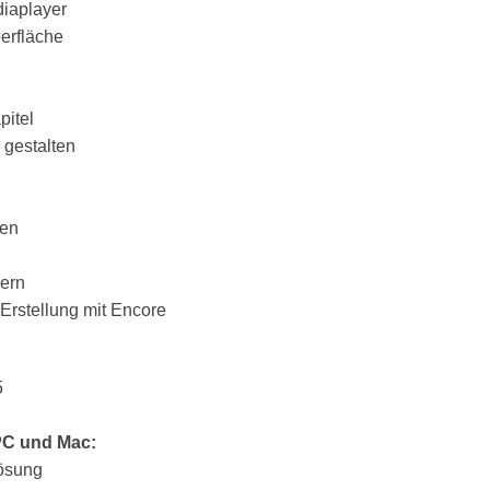
diaplayer
berfläche
pitel
 gestalten
ten
ern
-Erstellung mit Encore
5
PC und Mac:
lösung