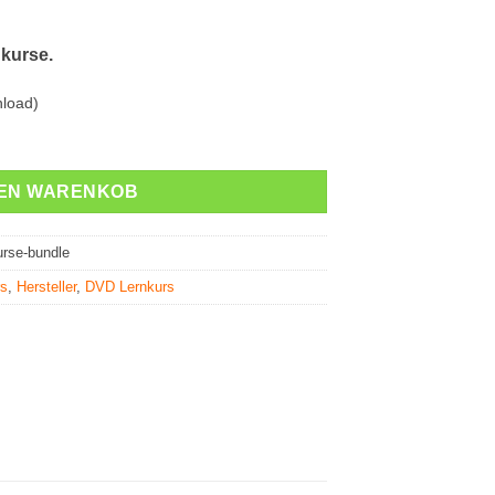
kurse.
nload)
einem Super-Bundle Menge
DEN WARENKOB
urse-bundle
rs
,
Hersteller
,
DVD Lernkurs