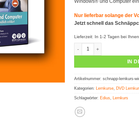
Windows® und Computer einfa
Nur lieferbar solange der Vo
Jetzt schnell das Schnäpp
Lieferzeit:
In 1-2 Tagen bei Ihnen
Lernkurs: Windows® und Com
IN 
Artikelnummer:
schnapp-lernkurs-w
Kategorien:
Lernkurse
,
DVD Lernku
Schlagwörter:
Edius
,
Lernkurs