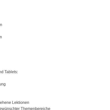
en
n
nd Tablets:
sung
esehene Lektionen
 gewünschter Themenbereiche