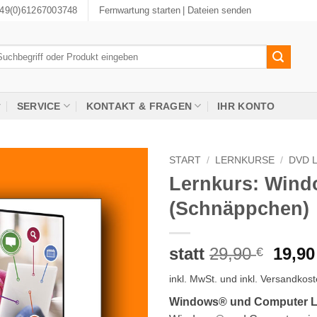
49(0)61267003748
Fernwartung starten
| Dateien senden
chen
ch:
SERVICE
KONTAKT & FRAGEN
IHR KONTO
START
/
LERNKURSE
/
DVD 
Lernkurs: Win
(Schnäppchen)
Urspr
statt
29,90
19,9
€
Preis
inkl. MwSt.
und inkl. Versandkos
war:
29,90
Windows® und Computer L