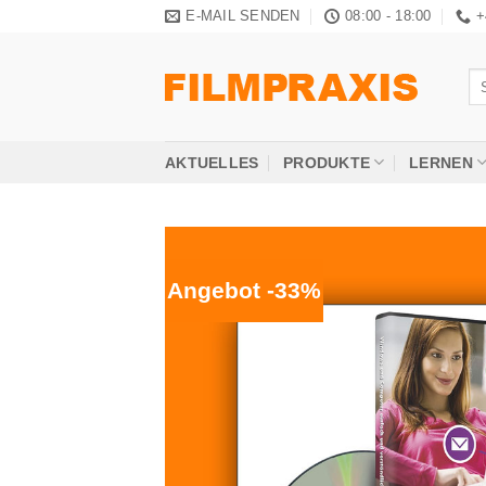
Zum
E-MAIL SENDEN
08:00 - 18:00
+
Inhalt
springen
Su
na
AKTUELLES
PRODUKTE
LERNEN
Angebot -33%