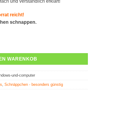
ch und verständlich erklärt!
rrat reicht!
chen schnappen.
puter (Schnäppchen) Menge
DEN WARENKOB
indows-und-computer
rs
,
Schnäppchen - besonders günstig