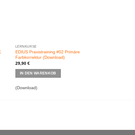
LERNKURSE
LERNKURSE
K
EDIUS Praxistraining #02 Primäre
EDIUS Praxistraining
Farbkorrektur (Download)
Maskeneffekte (Dow
29,90
€
29,90
€
IN DEN WARENKOB
IN DEN WARENKO
(Download)
inkl. MwSt.
(Downloa