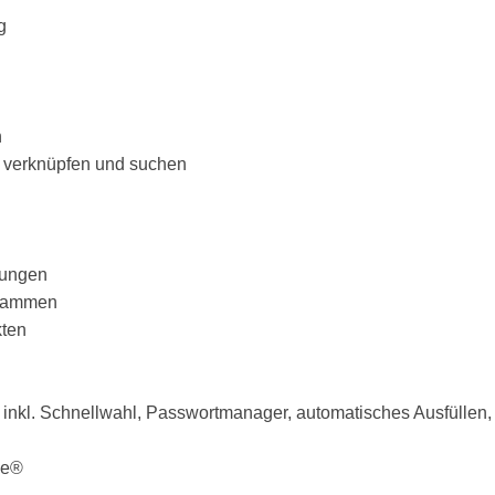
g
n
, verknüpfen und suchen
rungen
ogrammen
kten
er inkl. Schnellwahl, Passwortmanager, automatisches Ausfülle
le®