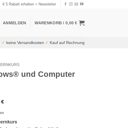
€ 5 Rabatt erhalten + Newsletter
ANMELDEN
WARENKORB /
0,00
€
✓
keine Versandkosten
✓
Kauf auf Rechnung
LERNKURS
dows® und Computer
ünglicher
Aktueller
0
€
Preis
ten
ist:
 €
19,90 €.
ernkurs