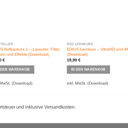
TELLER
DVD LERNKURS
S Aufbaukurs 1 – Layouter, Filter,
EDIUS Lernkurs – UltraHD und 4
en und Effekte (Download)
(Download)
00
€
19,90
€
 DEN WARENKOB
IN DEN WARENKOB
 MwSt.
(Download)
inkl. MwSt.
(Download)
rtsteuer und inklusive Versandkosten.