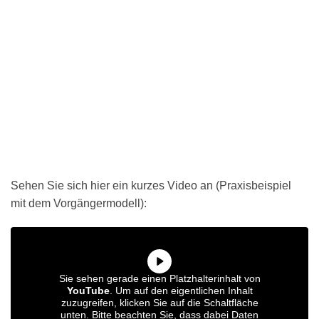
Sehen Sie sich hier ein kurzes Video an (Praxisbeispiel
mit dem Vorgängermodell):
Sie sehen gerade einen Platzhalterinhalt von
YouTube
. Um auf den eigentlichen Inhalt
zuzugreifen, klicken Sie auf die Schaltfläche
unten. Bitte beachten Sie, dass dabei Daten