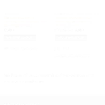
LERNKURSE
SCHNÄPPCHEN - BESONDERS GÜNSTIG
EDIUS Aufbaukurs 1 –
Lernkurs: Pinnacle Liquid
Layouter, Filter, Masken und
Edition Audiobearbeitung
Effekte (Download)
(Schnäppchen)
Ursprünglicher
Aktueller
45,00
€
statt
39,00
€
6,90
€
Preis
Preis
war:
ist:
IN DEN WARENKOB
IN DEN WARENKOB
39,00 €
6,90 €.
inkl. MwSt.
(Download)
inkl. MwSt.
und inkl. Versandkosten
Alle Preise inklusive gesetzlicher Mehrwertsteuer und
inklusive Versandkosten.