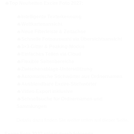
🔥Top Neuheiten Excire Foto 2027:
🔥Intelligente Texterkennung
🔥Weltkartenansicht
🔥
Neue Filterleiste & Zeitachse
🔥Schnelle Fotoauswahl via Übersichtsansicht
🔥3×3-Gitter & Peaking-Modus
🔥Einfaches Teilen via Cloud
🔥Flexible Seitenbereiche
🔥Zwischenablage-Unterstützung
🔥Automatische Stichwörter aus Ordnernamen
🔥Ausblendbare Excire-Stichwörter
🔥Video-Export inklusive
🔥Schnellsuche für Ordnernamen und
Sammlungen
Details dazu finden Sie weiter unten auf dieser Seite.
Excire Foto 2027 glänzt durch folgende