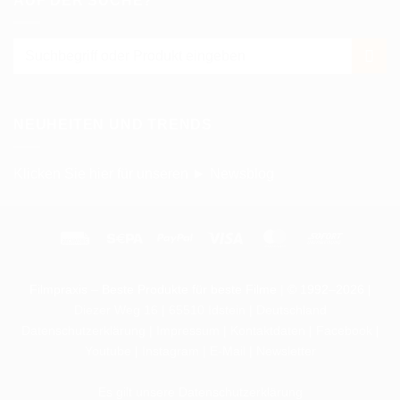
AUF DER SUCHE?
NEUHEITEN UND TRENDS
Klicken Sie hier für unseren ► Newsblog
Rechung
Sepa
PayPal
Visa
MasterCard
Sofort
Filmpraxis – Beste Produkte für beste Filme | © 1992–2026
|
Diezer Weg 16 | 65510 Idstein | Deutschland
Datenschutzerklärung
|
Impressum
|
Kontaktdaten
|
Facebook
|
Youtube
|
Instagram
|
E-Mail
|
Newsletter
Es gilt unsere Datenschutzerklärung