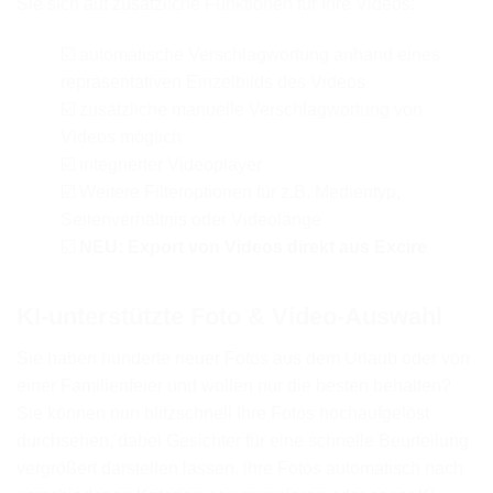
Sie sich auf zusätzliche Funktionen für Ihre Videos:
☑️ automatische Verschlagwortung anhand eines
repräsentativen Einzelbilds des Videos
☑️ zusätzliche manuelle Verschlagwortung von
Videos möglich
☑️ integrierter Videoplayer
☑️ Weitere Filteroptionen für z.B. Medientyp,
Seitenverhältnis oder Videolänge
☑️
NEU: Export von Videos direkt aus Excire
KI-unterstützte Foto & Video-Auswahl
Sie haben hunderte neuer Fotos aus dem Urlaub oder von
einer Familienfeier und wollen nur die besten behalten?
Sie können nun blitzschnell Ihre Fotos hochaufgelöst
durchsehen, dabei Gesichter für eine schnelle Beurteilung
vergrößert darstellen lassen, ihre Fotos automatisch nach