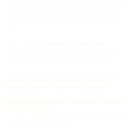
Hobbyfotografen und Filmer, semiprofessionelle Anwender
und Profis, die große Bildbestände effizient organisieren,
durchsuchen, bewerten und auswählen möchten – lokal
auf dem eigenen Rechner, ohne Cloud-Zwang und ohne
Abo.
Excire Foto 2027
analysiert Fotos und Videos
automatisch
mithilfe künstlicher Intelligenz und macht
Bildarchive dadurch deutlich besser durchsuchbar.
Hinweis: Das Produkt gibt es nur direkt beim Hersteller*
Der Preis kann höher oder niedriger sein. Klicken Sie
einfach auf „HIER BESTELLEN“ für weitere Infos.
Tipp: Mit dem dem Code 🔥 „Filmpraxis15“ sparen Sie
15% auf Vollversionen.
➔
zu den Angeboten*
(die 15% werden nach Eingabe des
Codes im Warenkorb abgezogen)