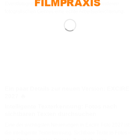
Eventfotografie, sondern sind auch in allen anderen
fotografischen Genres eine echte Arbeitserleichterung.
Ein paar Details zur neuen Version: EXCIRE
2027 🔥
Intelligente Texterkennung: Fotos nach
sichtbaren Texten durchsuchen
Eine der wichtigsten Neuerungen in Excire Foto 2027 ist
die intelligente Texterkennung. Sichtbare Texte in Fotos –