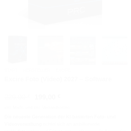
START
/
HERSTELLER
/
EXCIRE
Excire Foto (Video) 2027 – Software
Ursprünglicher
Aktueller
229,00
199,00
€
€
Preis
Preis
inkl. MwSt.
und inkl. Versandkosten
war:
ist:
229,00 €
199,00 €.
Die neueste Generation der KI-basierten Foto- und
Videoverwaltung
richtet sich an ambitionierte