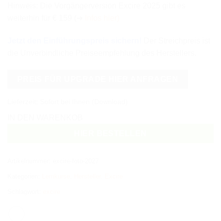
Hinweis: Die Vorgängerversion Excire 2025 gibt es
weiterhin für € 159 (➔
Infos hier)
Jetzt den Einführungspreis sichern!
Der Streichpreis ist
die Unverbindliche Preiseempfehlung des Herstellers.
PREIS FÜR UPGRADE HIER ANFRAGEN
Lieferzeit:
Sofort bei Ihnen (Download)
IN DEN WARENKOB
HIER BESTELLEN
Artikelnummer:
excire-foto-2027
Kategorien:
Lernkurse
,
Hersteller
,
Excire
Schlagwort:
excire