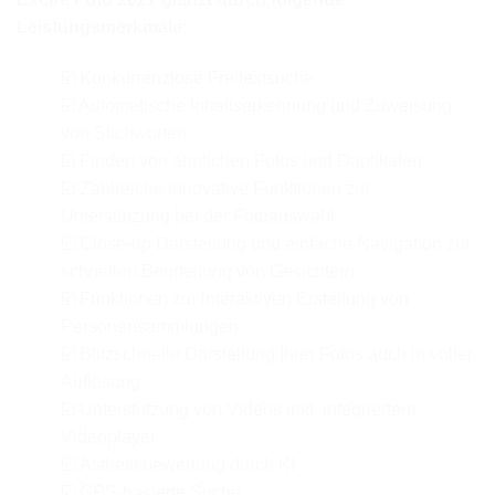
Leistungsmerkmale:
☑️ Konkurrenzlose Freitextsuche
☑️ Automatische Inhaltserkennung und Zuweisung
von Stichworten
☑️ Finden von ähnlichen Fotos und Duplikaten
☑️ Zahlreiche innovative Funktionen zur
Unterstützung bei der Fotoauswahl
☑️ Close-up Darstellung und einfache Navigation zur
schnellen Beurteilung von Gesichtern
☑️ Funktionen zur interaktiven Erstellung von
Personensammlungen
☑️ Blitzschnelle Darstellung Ihrer Fotos auch in voller
Auflösung
☑️ Unterstützung von Videos inkl. integriertem
Videoplayer
☑️ Ästhetikbewertung durch KI
☑️ GPS-basierte Suche