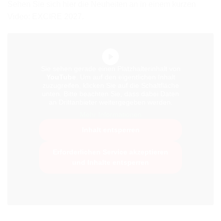
Sehen Sie sich hier die Neuheiten an in einem kurzen
Video: EXCIRE 2027.
Sie sehen gerade einen Platzhalterinhalt von
YouTube
. Um auf den eigentlichen Inhalt
zuzugreifen, klicken Sie auf die Schaltfläche
unten. Bitte beachten Sie, dass dabei Daten
an Drittanbieter weitergegeben werden.
Mehr Informationen
Inhalt entsperren
Erforderlichen Service akzeptieren
und Inhalte entsperren