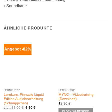
• Soundkarte
ÄHNLICHE PRODUKTE
Angebot -82%
LERNKURSE
LERNKURSE
Lernkurs: Pinnacle Liquid
MYNC – Videotraining
Edition Audiobearbeitung
(Download)
(Schnäppchen)
19,90
€
Ursprünglicher
Aktueller
statt
39,00
€
6,90
€
Preis
Preis
IN DEN WARENKOB